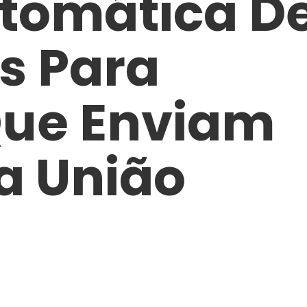
tomática D
s Para
ue Enviam
a União